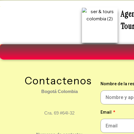
Ir
al
Agen
contenido
Tou
Contactenos
Nombre de la re
Bogotá Colombia
Email
Cra. 69 #64I-32