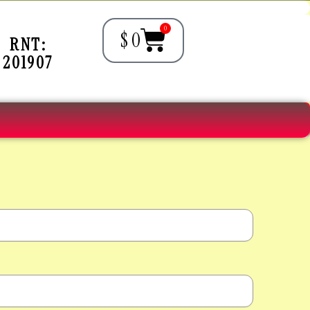
Cart
0
$
0
RNT:
201907